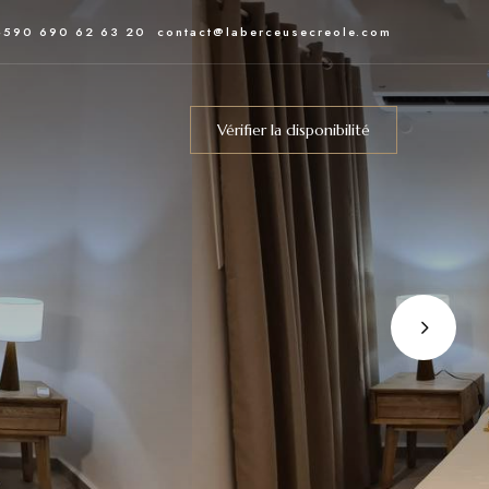
+590 690 62 63 20
contact@laberceusecreole.com
Vérifier la disponibilité