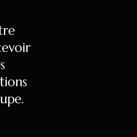
tre
cevoir
s
ations
upe.