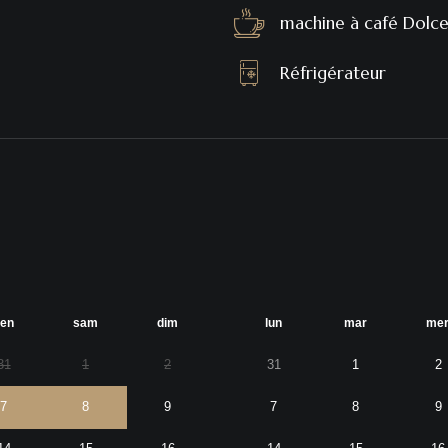
machine à café Dolce 
Réfrigérateur
en
sam
dim
lun
mar
me
31
1
2
31
1
2
7
8
9
7
8
9