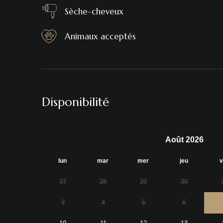
Sèche-cheveux
Animaux acceptés
Disponibilité
Août 2026
lun
mar
mer
jeu
v
27
28
29
30
3
4
5
6