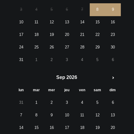
3
4
5
6
7
8
9
10
11
12
13
14
15
16
17
18
19
20
21
22
23
24
25
26
27
28
29
30
31
1
2
3
4
5
6
Sep 2026
lun
mar
mer
jeu
ven
sam
dim
31
1
2
3
4
5
6
7
8
9
10
11
12
13
14
15
16
17
18
19
20