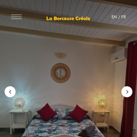
EN
/
FR